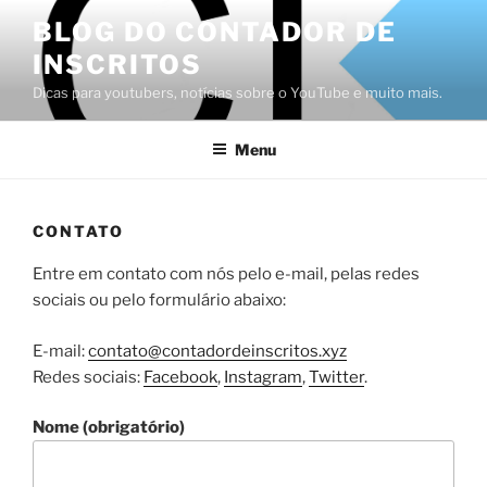
Pular
BLOG DO CONTADOR DE
para
INSCRITOS
o
conteúdo
Dicas para youtubers, notícias sobre o YouTube e muito mais.
Menu
CONTATO
Entre em contato com nós pelo e-mail, pelas redes
sociais ou pelo formulário abaixo:
E-mail:
contato@contadordeinscritos.xyz
Redes sociais:
Facebook
,
Instagram
,
Twitter
.
Nome (obrigatório)