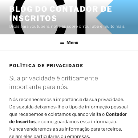
Pular
BLOG DO CONTADOR DE
para
INSCRITOS
o
conteúdo
Dicas para youtubers, notícias sobre o YouTube e muito mais.
Menu
POLÍTICA DE PRIVACIDADE
Sua privacidade é criticamente
importante para nós.
Nós reconhecemos a importância da sua privacidade.
De seguida deixamos-lhe o tipo de informação pessoal
que recebemos e coletamos quando visita o
Contador
de Inscritos
, e como guardamos essa informação.
Nunca venderemos a sua informação para terceiros,
sejam eles particulares ou empresas.