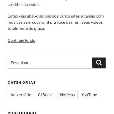
créditos do vídeo.
Então veja abaixo alguns dos vários sites e canais com
músicas sem copyright pra você usar em seus vídeos
totalmente de graça:
“Músicas
Continue lendo
sem
Copyright:
5
Pesquisar
Pesqui
sites
por:
com
músicas
CATEGORIAS
sem
Direitos
Aniversário
CI Social
Notícias
YouTube
Autorais
para
usar
PUBLICIDADE
em